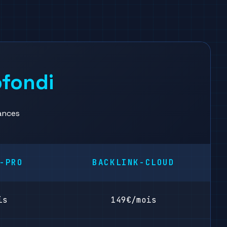
fondi
ances
-PRO
BACKLINK-CLOUD
is
149€/mois