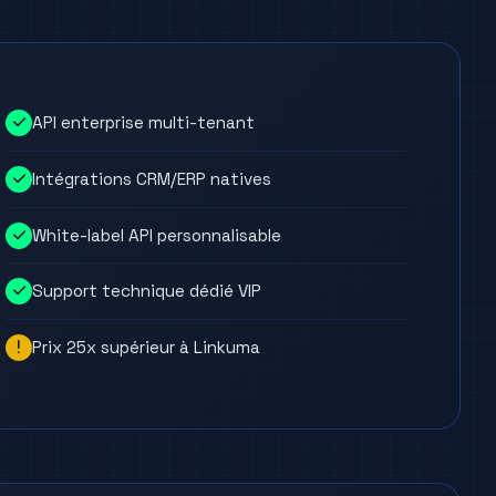
API enterprise multi-tenant
Intégrations CRM/ERP natives
White-label API personnalisable
Support technique dédié VIP
Prix 25x supérieur à Linkuma