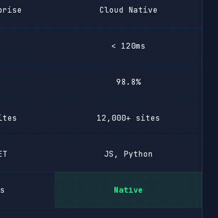
prise
Cloud Native
< 120ms
98.8%
ites
12,000+ sites
ET
JS, Python
s
Native