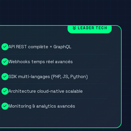
🥇 LEADER TECH
API REST complète + GraphQL
Webhooks temps réel avancés
SDK multi-langages (PHP, JS, Python)
Architecture cloud-native scalable
Monitoring & analytics avancés