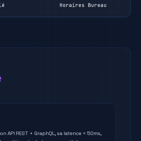
ié
Horaires Bureau
e
son API REST + GraphQL, sa latence < 50ms,